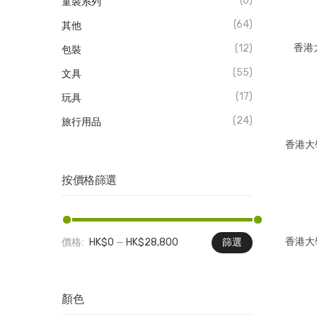
(6)
童裝系列
(64)
其他
香港
(12)
包裝
(55)
文具
(17)
玩具
(24)
旅行用品
香港大
按價格篩選
香港大
價格:
HK$0
—
HK$28,800
篩選
最
最
低
高
價
價
顏色
格
格