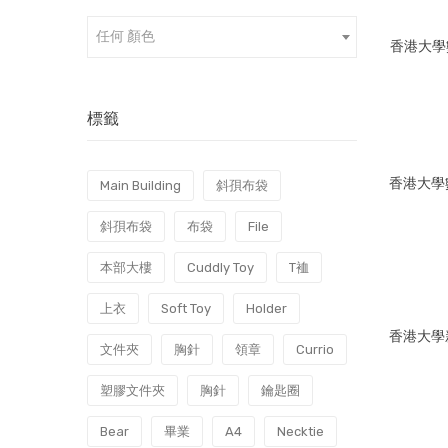
任何 顏色
香港大學數
標籤
香港大學
Main Building
斜孭布袋
斜孭布袋
布袋
File
本部大樓
Cuddly Toy
T裇
上衣
Soft Toy
Holder
香港大學
文件夾
胸針
領章
Currio
塑膠文件夾
胸針
鑰匙圈
Bear
畢業
A4
Necktie