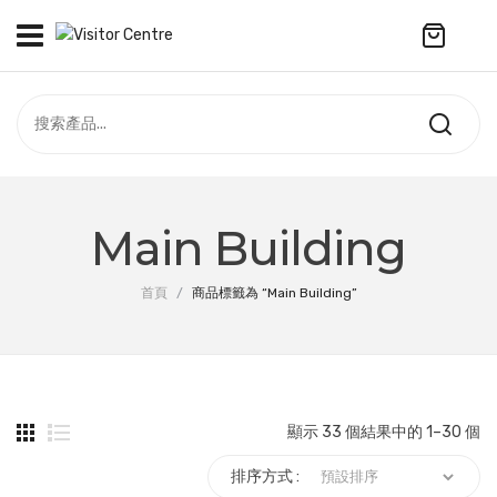
No products in the cart.
訪客中心
合作社
紀念品
全部商品
最新資訊
Main Building
服飾
聯絡我們
首頁
/
商品標籤為 “Main Building”
周年系列
ENGLISH
配件
袋及銀包
顯示 33 個結果中的 1–30 個
訂製產品
排序方式 :
擺設