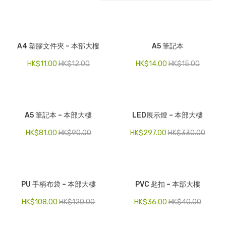
電子產品
時尚飾品
A4 塑膠文件夾 – 本部大樓
A5 筆記本
食品飲料
HK$
11.00
HK$
12.00
HK$
14.00
HK$
15.00
禮品套裝
家庭用品
A5 筆記本 – 本部大樓
LED展示燈 – 本部大樓
童裝系列
HK$
81.00
HK$
90.00
HK$
297.00
HK$
330.00
其他
包裝
文具
PU 手柄布袋 – 本部大樓
PVC 匙扣 – 本部大樓
玩具
HK$
108.00
HK$
120.00
HK$
36.00
HK$
40.00
旅行用品