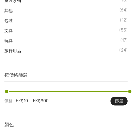
(6)
童裝系列
(64)
其他
(12)
包裝
(55)
文具
(17)
玩具
(24)
旅行用品
按價格篩選
價格:
HK$10
—
HK$900
篩選
最
最
低
高
價
價
顏色
格
格