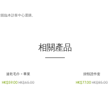
迎親臨本訪客中心選購。
相關產品
速乾毛巾 – 畢業
掛頸證件套
HK$
59.00
HK$
65.00
HK$
77.00
HK$
85.00