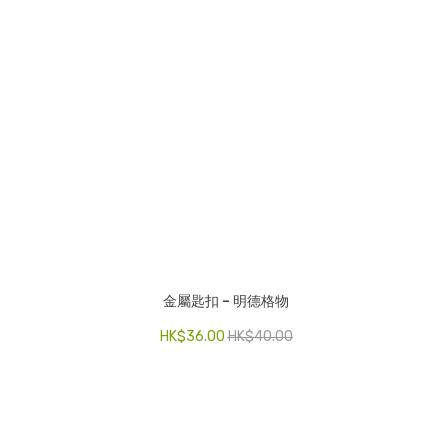
金屬匙扣 – 明德格物
HK$
36.00
HK$
40.00