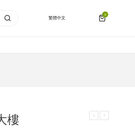
0
繁體中文
部大樓
筆
古
記
條