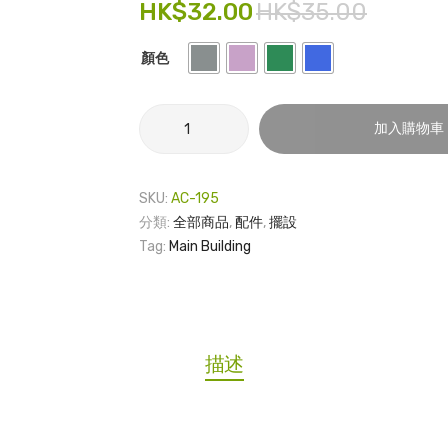
HK$
32.00
HK$
35.00
顏色
PVC
加入購物車
磁
貼
-
SKU:
AC-195
本
分類:
全部商品
,
配件
,
擺設
部
Tag:
Main Building
大
樓
數
量
描述