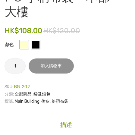
織
瓷
大樓
電子產品
圍
杯
巾 –
和
時尚飾品
香
杯
HK$
108.00
HK$
120.00
食品飲料
港
墊
大
套
顏色
禮品套裝
學
裝 –
家庭用品
本
PU
加入購物車
部
手
童裝系列
柄
大
其他
布
樓
SKU:
BG-202
袋
包裝
分類:
全部商品
,
袋及銀包
-
標籤:
Main Building
,
仿皮
,
斜孭布袋
本
文具
部
玩具
大
描述
樓
旅行用品
數