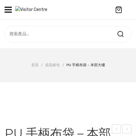
No products in the cart.
訪客中心
合作社
紀念品
全部商品
最新資訊
首頁
/
袋及銀包
/
PU 手柄布袋 – 本部大樓
服飾
聯絡我們
周年系列
ENGLISH
配件
袋及銀包
訂製產品
PU 手柄布袋 – 本部
擺設