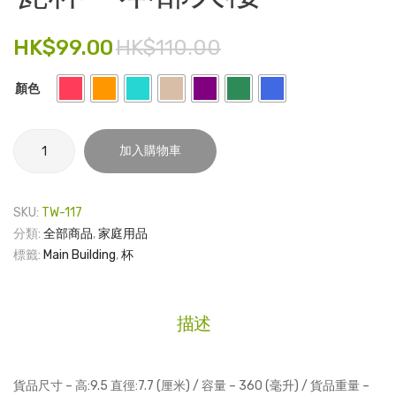
塑
港
電子產品
膠
大
HK$
99.00
HK$
110.00
文
學
時尚飾品
件
李
顏色
食品飲料
夾 –
嘉
本
誠
禮品套裝
瓷
加入購物車
部
醫
杯
家庭用品
大
學
-
樓
院 –
本
童裝系列
SKU:
TW-117
部
滑
分類:
全部商品
,
家庭用品
其他
大
動
標籤:
Main Building
,
杯
樓
包裝
式
數
鏡
量
文具
描述
頭
玩具
保
護
旅行用品
貨品尺寸 – 高:9.5 直徑:7.7 (厘米) / 容量 – 360 (毫升) / 貨品重量 –