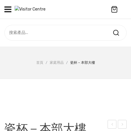
No products in the cart.
訪客中心
合作社
紀念品
全部商品
最新資訊
首頁
/
家庭用品
/
瓷杯 – 本部大樓
服飾
聯絡我們
周年系列
ENGLISH
配件
袋及銀包
訂製產品
瓷杯 – 本部大樓
擺設