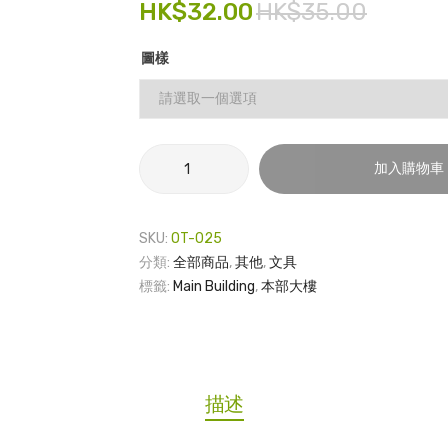
HK$
32.00
HK$
35.00
圖樣
木
加入購物車
製
名
信
SKU:
OT-025
片-
分類:
全部商品
,
其他
,
文具
本
標籤:
Main Building
,
本部大樓
部
大
樓
數
量
描述