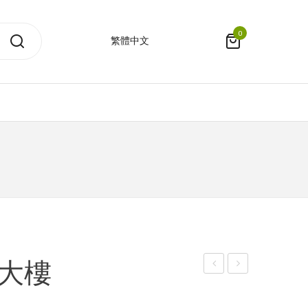
0
繁體中文
部大樓
頸
雨
證
傘