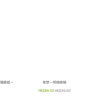
陽眼鏡 –
靠墊 – 明德格物
HK$
86.00
HK$
95.00