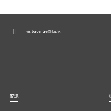
visitorcentre@hku.hk
資訊