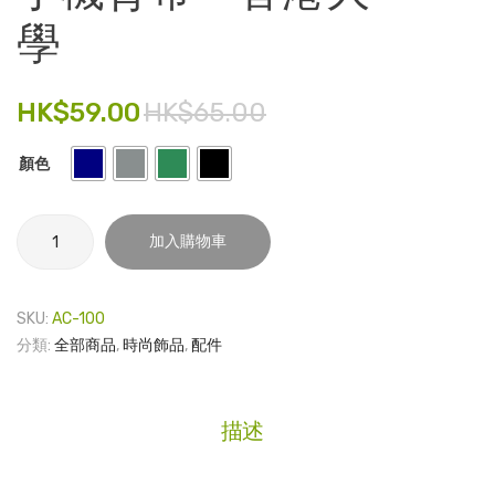
製
疊
學
電子產品
64GB
雨
記
傘
時尚飾品
憶
連
HK$
59.00
HK$
65.00
食品飲料
棒 –
傘
明
袋
顏色
禮品套裝
德
家庭用品
格
手
加入購物車
物
機
童裝系列
背
其他
帶
SKU:
AC-100
-
包裝
分類:
全部商品
,
時尚飾品
,
配件
香
港
文具
大
描述
玩具
學
數
旅行用品
量