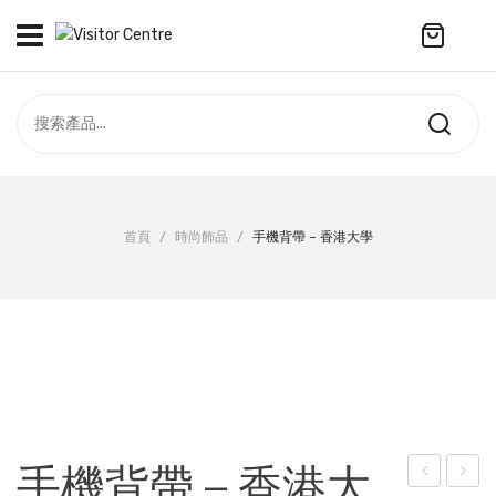
No products in the cart.
訪客中心
合作社
紀念品
全部商品
最新資訊
首頁
/
時尚飾品
/
手機背帶 – 香港大學
服飾
聯絡我們
周年系列
ENGLISH
配件
袋及銀包
訂製產品
手機背帶 – 香港大
擺設