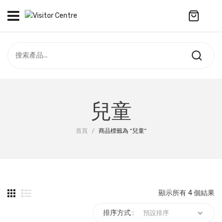
No products in the cart.
訪客中心
合作社
紀念品
全部商品
最新資訊
兒童
服飾
聯絡我們
首頁
/
商品標籤為 “兒童”
周年系列
ENGLISH
配件
袋及銀包
顯示所有 4 個結果
訂製產品
排序方式 :
擺設