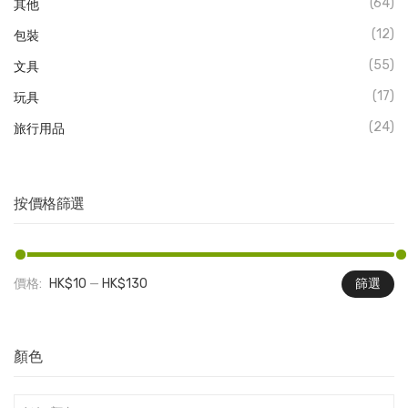
(64)
其他
(12)
包裝
(55)
文具
(17)
玩具
(24)
旅行用品
按價格篩選
價格:
HK$10
—
HK$130
篩選
最
最
低
高
價
價
顏色
格
格