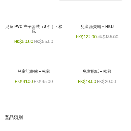
電子產品
時尚飾品
兒童 PVC 夾子套裝（3 件）- 松
兒童漁夫帽 – HKU
鼠
食品飲料
HK$
122.00
HK$
135.00
HK$
50.00
HK$
55.00
禮品套裝
家庭用品
童裝系列
兒童記畫簿 – 松鼠
兒童貼紙 – 松鼠
其他
HK$
41.00
HK$
45.00
HK$
18.00
HK$
20.00
包裝
文具
玩具
產品類別
旅行用品