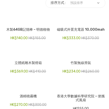
排序方式 :
電子產品
時尚飾品
食品飲料
木製64GB記憶棒 – 明德格物
磁吸式外置充電器 10,000mah
禮品套裝
HK$
140.00
HK$
155.00
HK$
333.00
HK$
370.00
家庭用品
童裝系列
立體紙雕木製燈箱
竹製無線滑鼠
其他
HK$
369.00
HK$
410.00
HK$
234.00
HK$
260.00
包裝
文具
玩具
酒精噴霧機
香港大學數據科學研究院 – 便攜
式風扇
HK$
270.00
HK$
300.00
旅行用品
HK$
55.00