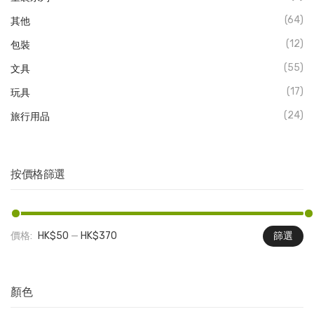
(64)
其他
(12)
包裝
(55)
文具
(17)
玩具
(24)
旅行用品
按價格篩選
價格:
HK$50
—
HK$370
篩選
最
最
低
高
價
價
顏色
格
格