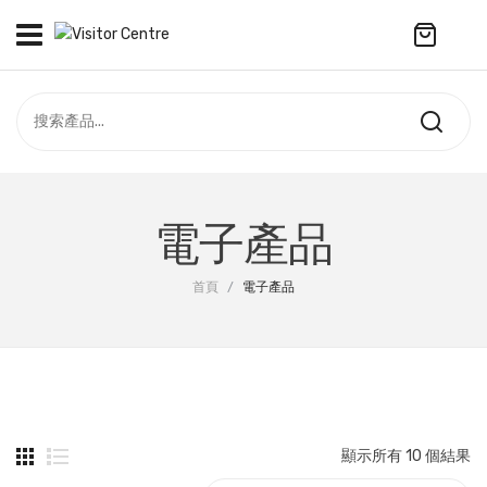
No products in the cart.
訪客中心
合作社
紀念品
全部商品
最新資訊
電子產品
服飾
聯絡我們
首頁
/
電子產品
周年系列
ENGLISH
配件
袋及銀包
訂製產品
顯示所有 10 個結果
擺設