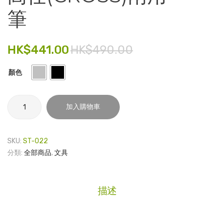
塑
屬
筆
電子產品
膠
卡
文
片
時尚飾品
件
座
HK$
441.00
HK$
490.00
食品飲料
夾 –
Generic
顏色
禮品套裝
家庭用品
高
加入購物車
仕
童裝系列
(CROSS)
其他
兩
SKU:
ST-022
用
包裝
分類:
全部商品
,
文具
筆
數
文具
量
描述
玩具
旅行用品