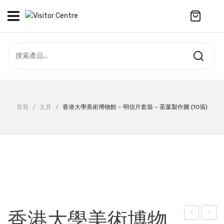
No products in the cart.
訪客中心
合作社
紀念品
全部商品
最新資訊
首頁
/
文具
/
香港大學美術博物館 – 明信片套裝 – 茶葉製作圖 (10張)
服飾
聯絡我們
周年系列
ENGLISH
配件
袋及銀包
訂製產品
香港大學美術博物
擺設