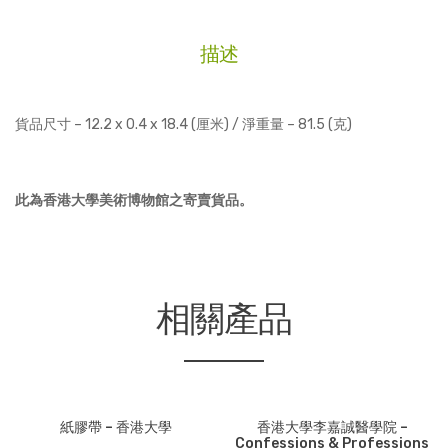
物
館
描述
-
明
信
貨品尺寸 – 12.2 x 0.4 x 18.4 (厘米) / 淨重量 – 81.5 (克)
片
套
裝
此為香港大學美術博物館之寄賣貨品。
-
茶
葉
製
作
相關產品
圖
(10
張)
數
量
紙膠帶 – 香港大學
香港大學李嘉誠醫學院 –
Confessions & Professions