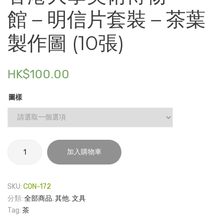
港
港
館 – 明信片套裝 – 茶葉
電子產品
大
大
學
學
製作圖 (10張)
時尚飾品
美
社
食品飲料
術
會
HK$
100.00
博
科
禮品套裝
物
學
家庭用品
圖樣
館 –
學
環
院 –
童裝系列
保
瓷
其他
袋
杯
香
加入購物車
包裝
港
大
文具
學
SKU:
CON-172
美
玩具
分類:
全部商品
,
其他
,
文具
術
Tag:
茶
旅行用品
博