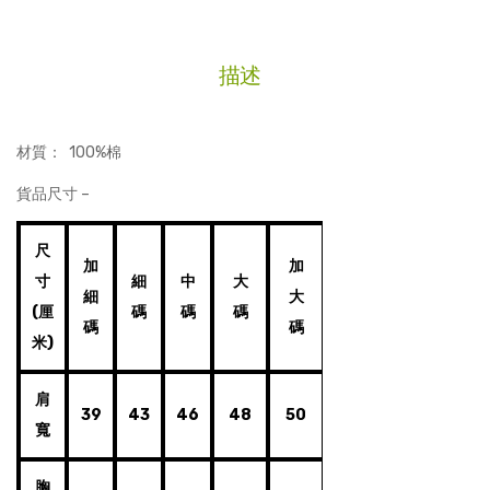
反
領
T
描述
恤
數
量
材質： 100%棉
貨品尺寸 –
尺
加
加
寸
細
中
大
細
大
(厘
碼
碼
碼
碼
碼
米)
肩
39
43
46
48
50
寬
胸