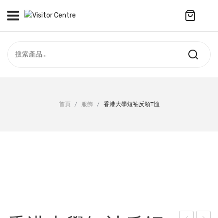
No products in the cart.
訪客中心
合作社
紀念品
全部商品
最新資訊
首頁
/
服飾
/
香港大學短袖反領T恤
服飾
聯絡我們
周年系列
ENGLISH
配件
袋及銀包
訂製產品
擺設