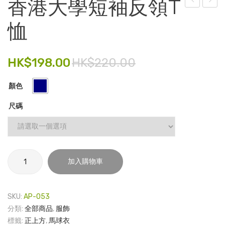
香港大學短袖反領T
港
每
電子產品
恤
大
週
時尚飾品
學
行
研
事
食品飲料
HK$
198.00
HK$
220.00
究
曆
禮品套裝
學
顏色
家庭用品
院
尺碼
25
童裝系列
周
其他
年 –
胸
香
包裝
加入購物車
港
章
文具
大
學
SKU:
AP-053
玩具
短
分類:
全部商品
,
服飾
袖
旅行用品
標籤:
正上方
,
馬球衣