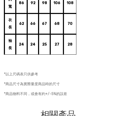
86
92
98
106
108
寬
衣
62
66
67
68
70
長
袖
24
24
25
27
28
長
*以上尺碼表只供參考
*商品尺寸為實際量度商品時的尺寸
*商品物料不同，或會有約+/-5%的誤差
相關產品