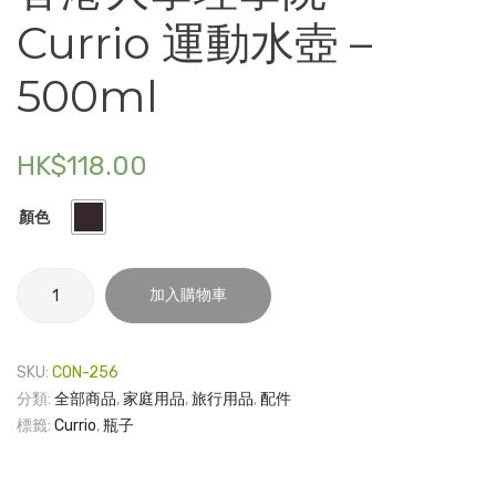
港
Calme
Currio 運動水壺 –
電子產品
大
靜
學
音
500ml
時尚飾品
理
原
食品飲料
學
子
HK$
118.00
院 –
筆
禮品套裝
Currio
單
家庭用品
顏色
利
色
是
0.7m
童裝系列
香
封
(附
加入購物車
其他
港
(1套
香
大
包裝
8
港
學
SKU:
CON-256
個)
大
理
文具
分類:
全部商品
,
家庭用品
,
旅行用品
,
配件
學
學
標籤:
Currio
,
瓶子
玩具
標
院
–
誌)
旅行用品
Currio