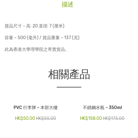
描述
運
動
水
貨品尺寸 – 高: 20 直徑: 7 (厘米)
壺
-
容量 – 500 (毫升) / 貨品重量 – 137 (克)
500ml
此為香港大學理學院之寄賣貨品。
數
量
相關產品
PVC 行李牌 – 本部大樓
不銹鋼水瓶 – 350ml
HK$
50.00
HK$
55.00
HK$
158.00
HK$
175.00