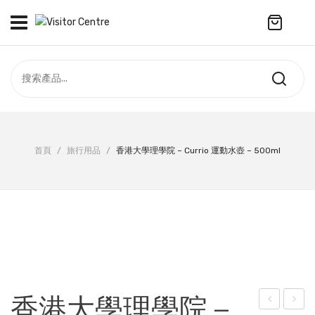
No products in the cart.
訪客中心
合作社
紀念品
全部商品
最新資訊
首頁
/
旅行用品
/
香港大學理學院 – Currio 運動水壺 – 500ml
服飾
聯絡我們
周年系列
ENGLISH
配件
袋及銀包
訂製產品
香港大學理學院 –
擺設