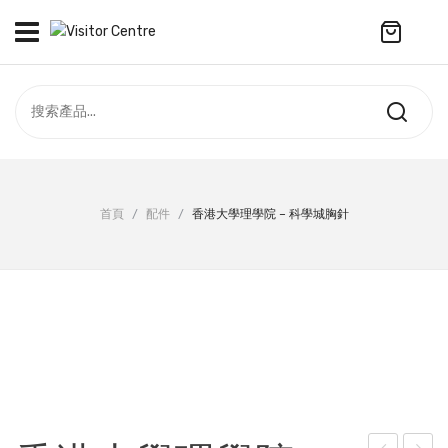
No products in the cart.
訪客中心
合作社
紀念品
全部商品
最新資訊
首頁
/
配件
/
香港大學理學院 – 科學城胸針
服飾
聯絡我們
周年系列
ENGLISH
配件
袋及銀包
訂製產品
擺設