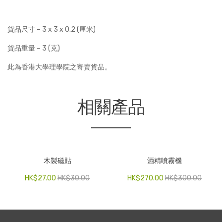
城
胸
貨品尺寸 – 3 x 3 x 0.2 (厘米)
針
數
貨品重量 – 3 (克)
量
此為香港大學理學院之寄賣貨品。
相關產品
木製磁貼
酒精噴霧機
HK$
27.00
HK$
30.00
HK$
270.00
HK$
300.00