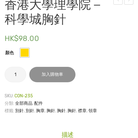
香港大學理學院 –
港
證
電子產品
科學城胸針
大
書
時尚飾品
學
套 –
李
校
食品飲料
HK$
98.00
嘉
徽
禮品套裝
誠
顏色
家庭用品
醫
學
香
童裝系列
加入購物車
院 –
港
其他
大
135
學
絲
SKU:
CON-235
包裝
理
分類:
全部商品
,
配件
巾
學
文具
標籤:
別針
,
別針
,
胸章
,
胸針
,
胸針
,
胸針
,
襟章
,
領章
(彩
院
色)
玩具
–
科
旅行用品
描述
學