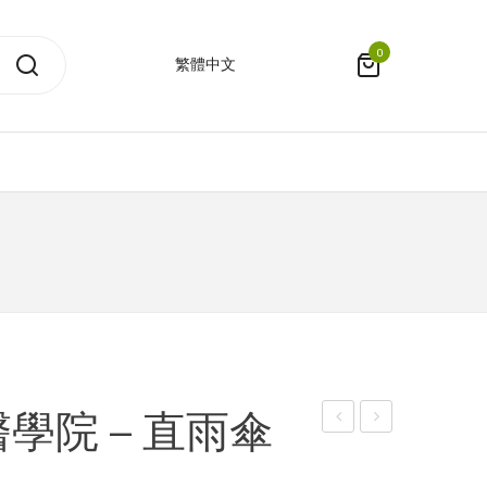
0
繁體中文
學院 – 直雨傘
港
港
大
大