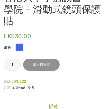
杯 –
港
學院 – 滑動式鏡頭保護
本
大
電子產品
部
學
貼
時尚飾品
大
李
食品飲料
樓
嘉
HK$
30.00
誠
禮品套裝
醫
家庭用品
顏色
學
院 –
童裝系列
香
135
加入購物車
其他
港
搪
大
瓷
包裝
學
SKU:
CON-222
扣
李
文具
分類:
全部商品
,
其他
針
嘉
玩具
（港
誠
醫
大
旅行用品
描述
學