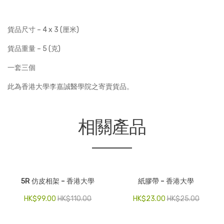
醫
院
學
–
貨品尺寸 – 4 x 3 (厘米)
院
滑
標
動
貨品重量 – 5 (克)
誌）
式
一套三個
鏡
頭
此為香港大學李嘉誠醫學院之寄賣貨品。
保
護
貼
相關產品
數
量
5R 仿皮相架 – 香港大學
紙膠帶 – 香港大學
HK$
99.00
HK$
110.00
HK$
23.00
HK$
25.00