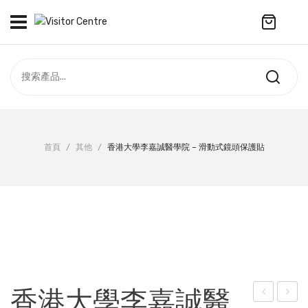
No products in the cart.
訪客中心
合作社
紀念品
全部商品
最新資訊
首頁
/
其他
/
香港大學李嘉誠醫學院 – 滑動式鏡頭保護貼
服飾
聯絡我們
周年系列
ENGLISH
配件
袋及銀包
訂製產品
香港大學李嘉誠醫
擺設