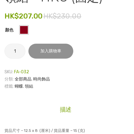
港
華
電子產品
大
洛
HK$
207.00
HK$
230.00
學
世
時尚飾品
陀
奇
顏色
食品飲料
飛
水
輪
晶
禮品套裝
領
加入購物車
腕
手
結
家庭用品
錶 –
鐲
-
For
HKU
童裝系列
SKU:
FA-032
(固
HIM
分類:
全部商品
,
時尚飾品
其他
定)
標籤:
蝴蝶
,
領結
數
包裝
量
文具
描述
玩具
旅行用品
貨品尺寸 – 12.5 x 8 (厘米) / 貨品重量 – 15 (克)