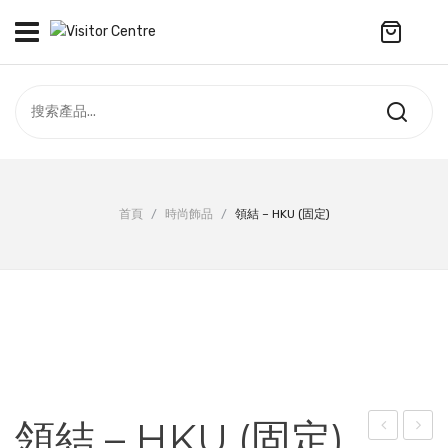
No products in the cart.
訪客中心
合作社
紀念品
全部商品
最新資訊
首頁
/
時尚飾品
/
領結 – HKU (固定)
服飾
聯絡我們
周年系列
ENGLISH
配件
袋及銀包
訂製產品
領結 – HKU (固定)
擺設