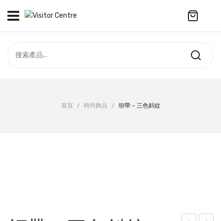
No products in the cart.
訪客中心
合作社
紀念品
全部商品
最新資訊
首頁
/
時尚飾品
/
領帶 – 三色斜紋
服飾
聯絡我們
周年系列
ENGLISH
配件
袋及銀包
訂製產品
擺設