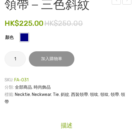
領帶 – 三色斜紋
港
華
電子產品
大
洛
HK$
225.00
HK$
250.00
時尚飾品
學
世
陀
奇
食品飲料
顏色
飛
水
禮品套裝
輪
晶
領
家庭用品
加入購物車
腕
手
帶
錶 –
鐲
-
童裝系列
For
三
SKU:
FA-031
其他
色
HIM
分類:
全部商品
,
時尚飾品
斜
標籤:
Necktie
,
Neckwear
,
Tie
,
斜紋
,
西裝領帶
,
領呔
,
領呔
,
領帶
,
領
包裝
紋
帶
數
文具
量
玩具
描述
旅行用品