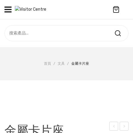
No products in the cart.
訪客中心
合作社
紀念品
全部商品
最新資訊
首頁
/
文具
/
金屬卡片座
服飾
聯絡我們
周年系列
ENGLISH
配件
袋及銀包
訂製產品
金屬卡片座
擺設