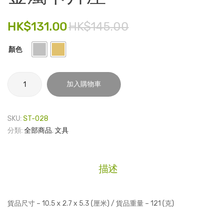
仕
用
電子產品
(CROSS)
途
HK$
131.00
HK$
145.00
兩
卡 –
時尚飾品
用
本
顏色
食品飲料
筆
部
大
禮品套裝
金
加入購物車
樓
屬
家庭用品
卡
片
童裝系列
SKU:
ST-028
座
分類:
全部商品
,
文具
其他
數
量
包裝
描述
文具
玩具
貨品尺寸 – 10.5 x 2.7 x 5.3 (厘米) / 貨品重量 – 121 (克)
旅行用品