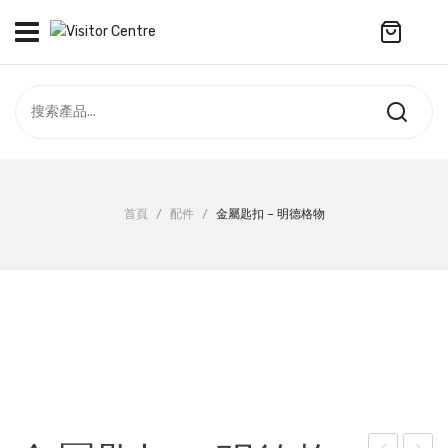
No products in the cart.
訪客中心
合作社
紀念品
全部商品
最新資訊
首頁
/
配件
/
金屬匙扣 – 明德格物
服飾
聯絡我們
周年系列
ENGLISH
配件
袋及銀包
訂製產品
擺設