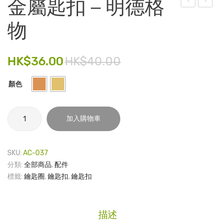
金屬匙扣 – 明德格
章 –
製
電子產品
物
紋
磁
時尚飾品
章
貼
食品飲料
HK$
36.00
HK$
40.00
禮品套裝
顏色
家庭用品
金
童裝系列
加入購物車
屬
其他
匙
扣
SKU:
AC-037
包裝
-
分類:
全部商品
,
配件
明
文具
標籤:
鑰匙圈
,
鑰匙扣
,
鑰匙扣
德
玩具
格
物
旅行用品
描述
數