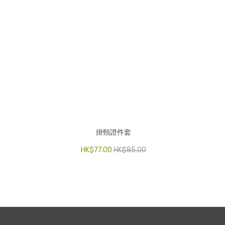
掛頸證件套
HK$
77.00
HK$
85.00