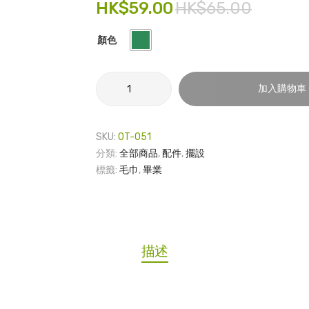
HK$
59.00
HK$
65.00
顏色
速
加入購物車
乾
毛
巾
SKU:
OT-051
-
分類:
全部商品
,
配件
,
擺設
畢
標籤:
毛巾
,
畢業
業
數
量
描述