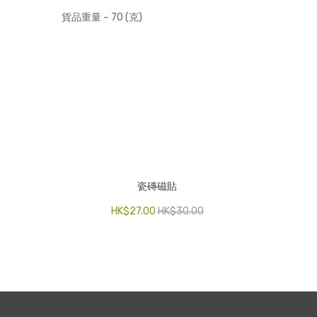
貨品重量 – 70 (克)
瓷磚磁貼
HK$
27.00
HK$
30.00