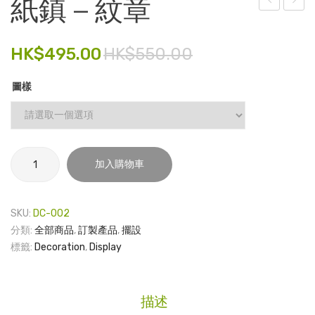
紙鎮 – 紋章
港
誌
電子產品
大
牌 –
HK$
495.00
HK$
550.00
時尚飾品
學
畢
經
業
食品飲料
圖樣
管
系
禮品套裝
學
列
家庭用品
院 –
紙
磁
童裝系列
加入購物車
鎮
石
-
其他
胸
紋
SKU:
DC-002
章
包裝
章
分類:
全部商品
,
訂製產品
,
擺設
數
標籤:
Decoration
,
Display
文具
量
玩具
描述
旅行用品