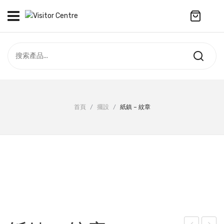
No products in the cart.
訪客中心
合作社
紀念品
全部商品
最新資訊
首頁
/
擺設
/
紙鎮 – 紋章
服飾
聯絡我們
周年系列
ENGLISH
配件
袋及銀包
訂製產品
擺設