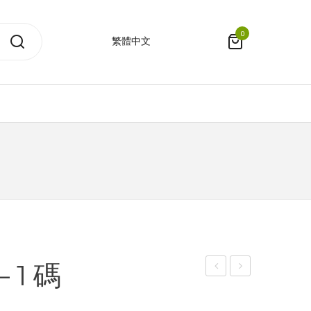
0
繁體中文
 1 碼
品
盒 –
套
細