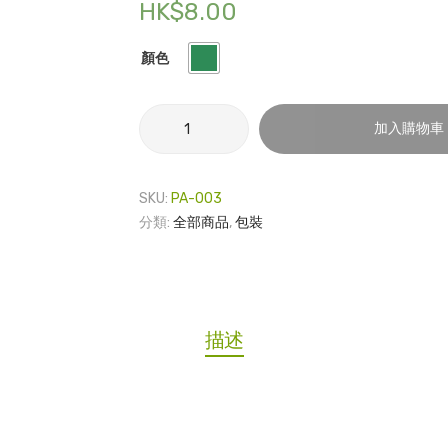
HK$
8.00
顏色
橫
加入購物車
紋
絲
帶
SKU:
PA-003
13mm
分類:
全部商品
,
包裝
-
1
碼
數
量
描述