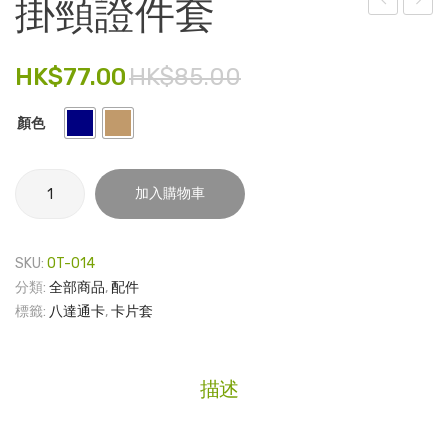
掛頸證件套
信
信
電子產品
片
片 –
HK$
77.00
HK$
85.00
時尚飾品
套
HKU
裝 –
x
食品飲料
顏色
校
Ditto
禮品套裝
訓
掛
家庭用品
加入購物車
(2
頸
張)
證
童裝系列
件
SKU:
OT-014
其他
套
分類:
全部商品
,
配件
數
標籤:
八達通卡
,
卡片套
包裝
量
文具
描述
玩具
旅行用品