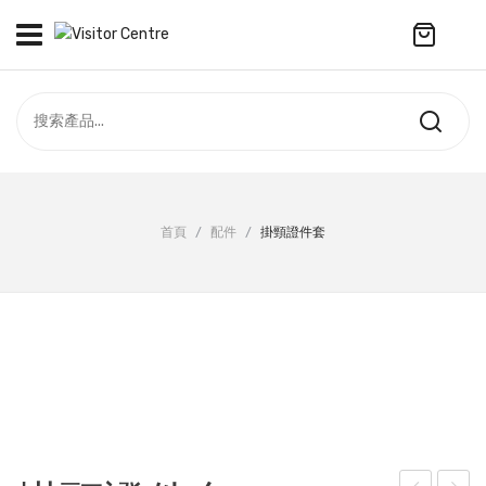
No products in the cart.
訪客中心
合作社
紀念品
全部商品
最新資訊
首頁
/
配件
/
掛頸證件套
服飾
聯絡我們
周年系列
ENGLISH
配件
袋及銀包
訂製產品
擺設