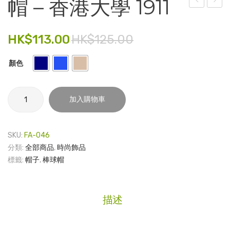
帽 – 香港大學 1911
袋 –
港
電子產品
HKU
大
HK$
113.00
HK$
125.00
時尚飾品
(牛
學
仔
法
食品飲料
顏色
布)
律
禮品套裝
學
帽
家庭用品
加入購物車
院 –
-
水
香
童裝系列
瓶
港
SKU:
FA-046
其他
大
分類:
全部商品
,
時尚飾品
學
標籤:
帽子
,
棒球帽
包裝
1911
數
文具
量
描述
玩具
旅行用品