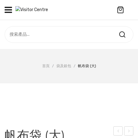
No products in the cart.
訪客中心
合作社
紀念品
全部商品
最新資訊
首頁
/
袋及銀包
/
帆布袋 (大)
服飾
聯絡我們
周年系列
ENGLISH
配件
袋及銀包
訂製產品
帆布袋 (大)
擺設