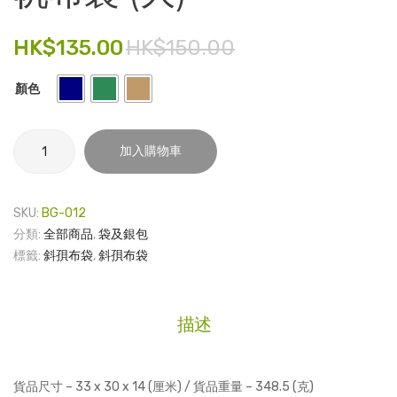
保
袋 –
電子產品
袋 –
HKU
HK$
135.00
HK$
150.00
校
時尚飾品
訓
顏色
食品飲料
禮品套裝
帆
加入購物車
布
家庭用品
袋
(大)
童裝系列
SKU:
BG-012
數
分類:
全部商品
,
袋及銀包
其他
量
標籤:
斜孭布袋
,
斜孭布袋
包裝
文具
描述
玩具
旅行用品
貨品尺寸 – 33 x 30 x 14 (厘米) / 貨品重量 – 348.5 (克)