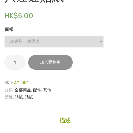
紙 –
針 –
港
HKU
電子產品
HK$
5.00
大
時尚飾品
生
圖樣
食品飲料
活
禮品套裝
家庭用品
八
加入購物車
達
童裝系列
通
貼
其他
SKU:
AC-081
紙
分類:
全部商品
,
配件
,
其他
包裝
數
標籤:
貼紙
,
貼紙
量
文具
玩具
描述
旅行用品