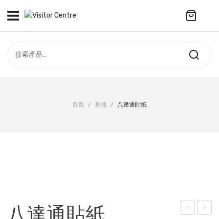
No products in the cart.
訪客中心
合作社
紀念品
全部商品
最新資訊
首頁
/
其他
/
八達通貼紙
服飾
聯絡我們
周年系列
ENGLISH
配件
袋及銀包
訂製產品
八達通貼紙
擺設