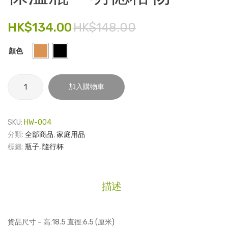
瓷
杯
電子產品
杯
套
HK$
134.00
HK$
148.00
連
裝
時尚飾品
普
(2
顏色
食品飲料
洱
隻)
茶
禮品套裝
保
加入購物車
禮
溫
家庭用品
盒
瓶
-
童裝系列
SKU:
HW-004
明
分類:
全部商品
,
家庭用品
其他
德
標籤:
瓶子
,
隨行杯
格
包裝
物
數
文具
描述
量
玩具
旅行用品
貨品尺寸 – 高:18.5 直徑:6.5 (厘米)