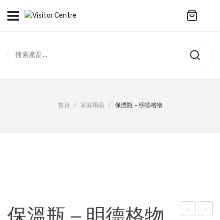
No products in the cart.
訪客中心
合作社
紀念品
全部商品
最新資訊
首頁
/
家庭用品
/
保溫瓶 – 明德格物
服飾
聯絡我們
周年系列
ENGLISH
配件
袋及銀包
訂製產品
保溫瓶 – 明德格物
擺設