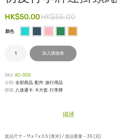
石
電子產品
貼
HK$
50.00
HK$
55.00
時尚飾品
顏色
食品飲料
禮品套裝
仿
加入購物車
皮
家庭用品
行
李
童裝系列
SKU:
AC-005
牌
分類:
全部商品
,
配件
,
旅行用品
其他
連
標籤:
八達通卡
,
卡片套
,
行李牌
掛
包裝
頸
繩
文具
描述
數
玩具
量
旅行用品
貨品尺寸 – 11 x 7 x 0.5 (厘米) / 貨品重量 – 35 (克)