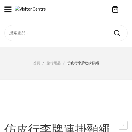
No products in the cart.
訪客中心
合作社
紀念品
全部商品
最新資訊
首頁
/
旅行用品
/
仿皮行李牌連掛頸繩
服飾
聯絡我們
周年系列
ENGLISH
配件
袋及銀包
訂製產品
仿皮行李牌連掛頸繩
擺設