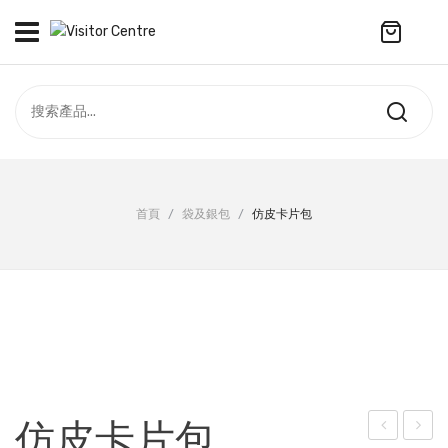
No products in the cart.
訪客中心
合作社
紀念品
全部商品
最新資訊
首頁
/
袋及銀包
/
仿皮卡片包
服飾
聯絡我們
周年系列
ENGLISH
配件
袋及銀包
訂製產品
仿皮卡片包
擺設