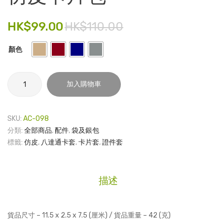
貼 –
屬
電子產品
地
書
HK$
99.00
HK$
110.00
磚
籤
時尚飾品
系
顏色
食品飲料
列
禮品套裝
仿
加入購物車
皮
家庭用品
卡
片
童裝系列
SKU:
AC-098
包
分類:
全部商品
,
配件
,
袋及銀包
其他
數
標籤:
仿皮
,
八達通卡套
,
卡片套
,
證件套
量
包裝
文具
描述
玩具
旅行用品
貨品尺寸 – 11.5 x 2.5 x 7.5 (厘米) / 貨品重量 – 42 (克)