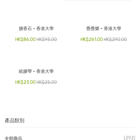
電子產品
時尚飾品
擴香石 – 香港大學
疊疊樂 – 香港大學
食品飲料
HK$
86.00
HK$
95.00
HK$
261.00
HK$
290.00
禮品套裝
家庭用品
紙膠帶 – 香港大學
童裝系列
HK$
23.00
HK$
25.00
其他
包裝
文具
產品類別
玩具
旅行用品
(292)
全部商品