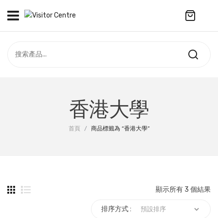
No products in the cart.
訪客中心
合作社
紀念品
全部商品
最新資訊
香港大學
服飾
聯絡我們
首頁
/
商品標籤為 “香港大學”
周年系列
ENGLISH
配件
袋及銀包
顯示所有 3 個結果
訂製產品
排序方式 :
擺設