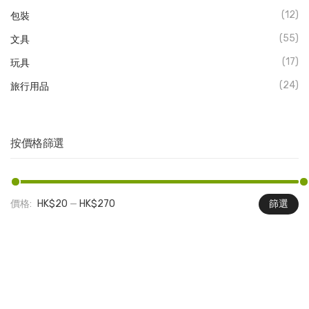
(12)
包裝
(55)
文具
(17)
玩具
(24)
旅行用品
按價格篩選
價格:
HK$20
—
HK$270
篩選
最
最
低
高
價
價
格
格