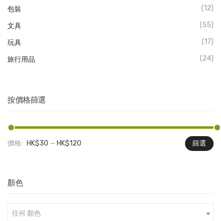
(12)
包裝
(55)
文具
(17)
玩具
(24)
旅行用品
按價格篩選
價格:
HK$30
—
HK$120
篩選
最
最
低
高
價
價
顏色
格
格
任何 顏色