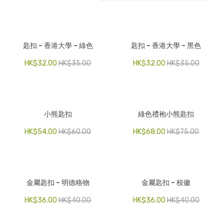
電子產品
時尚飾品
匙扣 – 香港大學 – 綠色
匙扣 – 香港大學 – 黑色
食品飲料
HK$
32.00
HK$
35.00
HK$
32.00
HK$
35.00
禮品套裝
家庭用品
小熊匙扣
綠色禮袍小熊匙扣
童裝系列
HK$
54.00
HK$
60.00
HK$
68.00
HK$
75.00
其他
包裝
文具
金屬匙扣 – 明德格物
金屬匙扣 – 校徽
玩具
HK$
36.00
HK$
40.00
HK$
36.00
HK$
40.00
旅行用品