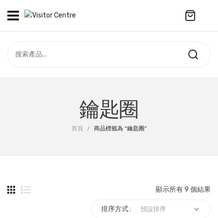
No products in the cart.
訪客中心
合作社
紀念品
全部商品
最新資訊
鑰匙圈
服飾
聯絡我們
首頁
/
商品標籤為 “鑰匙圈”
周年系列
ENGLISH
配件
袋及銀包
顯示所有 9 個結果
訂製產品
排序方式 :
擺設