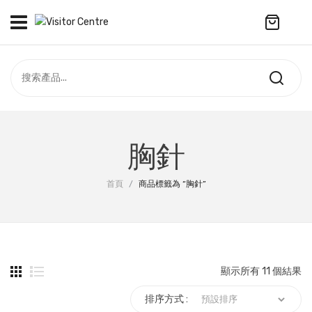
No products in the cart.
訪客中心
合作社
紀念品
全部商品
最新資訊
胸針
服飾
聯絡我們
首頁
/
商品標籤為 “胸針”
周年系列
ENGLISH
配件
袋及銀包
顯示所有 11 個結果
訂製產品
排序方式 :
擺設