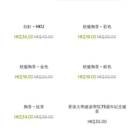
電子產品
時尚飾品
扣針 – HKU
校徽胸章 – 彩色
食品飲料
HK$
36.00
HK$
40.00
HK$
18.00
HK$
20.00
禮品套裝
家庭用品
校徽胸章 – 金色
校徽胸章 – 銀色
童裝系列
HK$
18.00
HK$
20.00
HK$
18.00
HK$
20.00
其他
包裝
文具
胸章 – 紋章
香港大學建築學院75週年紀念徽
章
玩具
HK$
34.00
HK$
38.00
HK$
35.00
旅行用品