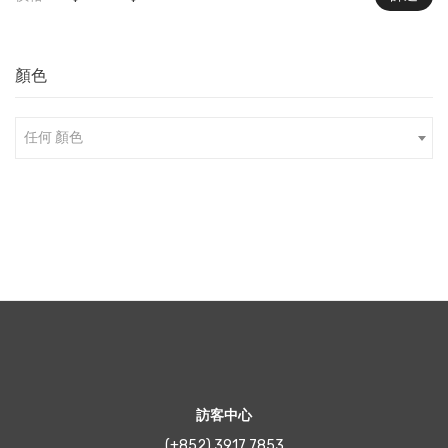
低
高
價
價
顏色
格
格
任何 顏色
訪客中心
(+852) 3917 7853