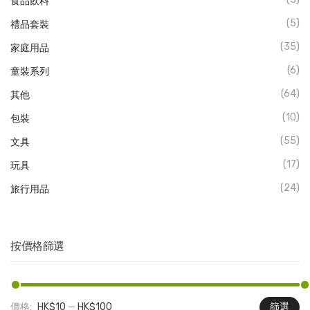
食品飲料
(5)
禮品套裝
(35)
家庭用品
(6)
童裝系列
(64)
其他
(10)
包裝
(55)
文具
(17)
玩具
(24)
旅行用品
按價格篩選
價格:
HK$10
—
HK$100
篩選
最
最