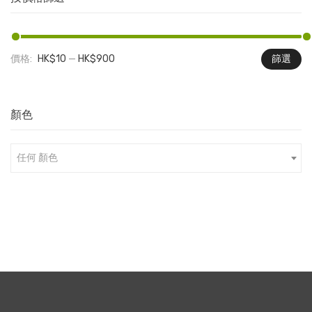
價格:
HK$10
—
HK$900
篩選
最
最
低
高
價
價
顏色
格
格
任何 顏色