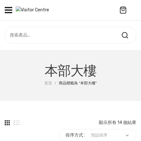
No products in the cart.
訪客中心
合作社
紀念品
全部商品
最新資訊
本部大樓
服飾
聯絡我們
首頁
/
商品標籤為 “本部大樓”
周年系列
配件
袋及銀包
顯示所有 14 個結果
訂製產品
排序方式 :
擺設