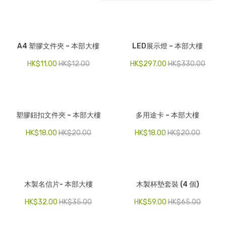
電子產品
時尚飾品
A4 塑膠文件夾 – 本部大樓
LED展示燈 – 本部大樓
食品飲料
HK$
11.00
HK$
12.00
HK$
297.00
HK$
330.00
禮品套裝
家庭用品
塑膠鈕扣文件夾 – 本部大樓
多用途卡 – 本部大樓
童裝系列
HK$
18.00
HK$
20.00
HK$
18.00
HK$
20.00
其他
包裝
文具
木製名信片- 本部大樓
木製杯墊套裝 (4 個)
玩具
HK$
32.00
HK$
35.00
HK$
59.00
HK$
65.00
旅行用品