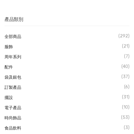
電子產品
產品類別
時尚飾品
食品飲料
(292)
全部商品
禮品套裝
(21)
服飾
(7)
周年系列
家庭用品
(40)
配件
童裝系列
(37)
袋及銀包
其他
(6)
訂製產品
包裝
(31)
擺設
文具
(10)
電子產品
玩具
(53)
時尚飾品
(3)
食品飲料
旅行用品