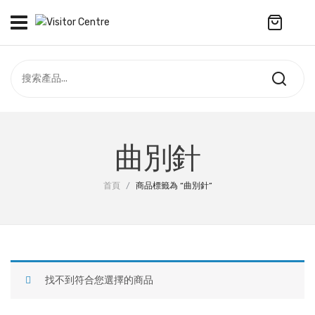
No products in the cart.
訪客中心
合作社
紀念品
全部商品
最新資訊
曲別針
服飾
聯絡我們
首頁
/
商品標籤為 “曲別針”
周年系列
ENGLISH
配件
袋及銀包
找不到符合您選擇的商品
訂製產品
擺設