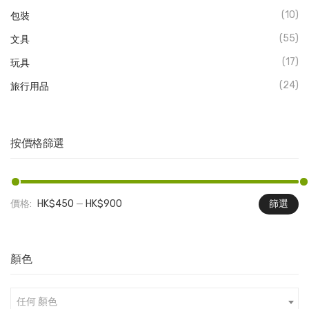
(10)
包裝
(55)
文具
(17)
玩具
(24)
旅行用品
按價格篩選
價格:
HK$450
—
HK$900
篩選
最
最
低
高
價
價
顏色
格
格
任何 顏色