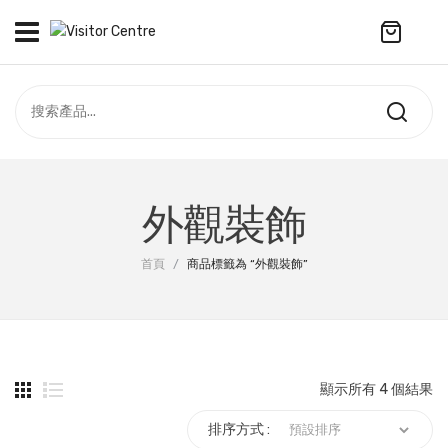
No products in the cart.
訪客中心
合作社
紀念品
全部商品
最新資訊
外觀裝飾
服飾
聯絡我們
首頁
/
商品標籤為 “外觀裝飾”
周年系列
配件
袋及銀包
顯示所有 4 個結果
訂製產品
排序方式 :
擺設