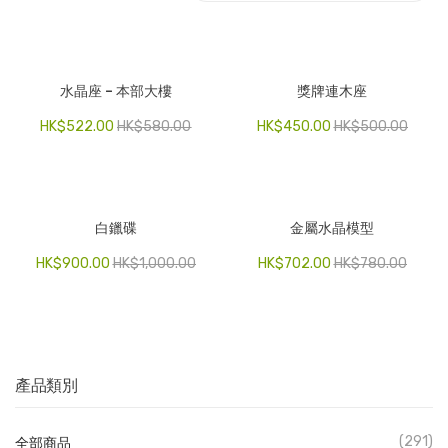
電子產品
時尚飾品
水晶座 – 本部大樓
獎牌連木座
食品飲料
HK$
522.00
HK$
580.00
HK$
450.00
HK$
500.00
禮品套裝
家庭用品
白鑞碟
金屬水晶模型
童裝系列
HK$
900.00
HK$
1,000.00
HK$
702.00
HK$
780.00
其他
包裝
文具
產品類別
玩具
旅行用品
(291)
全部商品