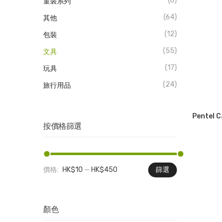
(6)
童裝系列
(64)
其他
(12)
包裝
(55)
文具
(17)
玩具
(24)
旅行用品
Pentel
按價格篩選
價格:
HK$10
—
HK$450
篩選
最
最
低
高
價
價
顏色
格
格